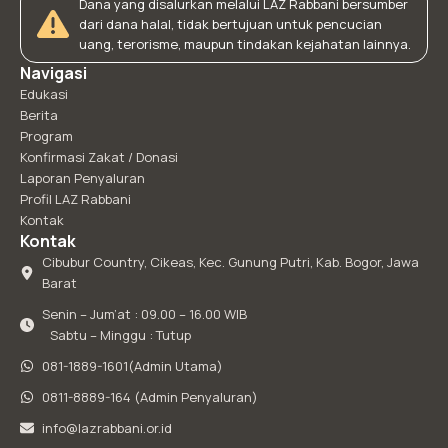
Dana yang disalurkan melalui LAZ Rabbani bersumber
dari dana halal, tidak bertujuan untuk pencucian
uang, terorisme, maupun tindakan kejahatan lainnya.
Navigasi
Edukasi
Berita
Program
Konfirmasi Zakat / Donasi
Laporan Penyaluran
Profil LAZ Rabbani
Kontak
Kontak
Cibubur Country, Cikeas, Kec. Gunung Putri, Kab. Bogor, Jawa
Barat
Senin – Jum’at : 09.00 – 16.00 WIB
Sabtu – Minggu : Tutup
081-1889-1601(Admin Utama)
0811-8889-164 (Admin Penyaluran)
info@lazrabbani.or.id