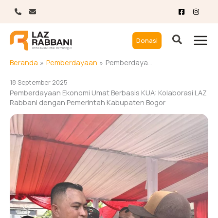
Lewati
ke
konten
Donasi
Beranda
Pemberdayaan
Pemberdayaan Ekonomi Umat Berbasis KUA: Kolaborasi LAZ Rabbani dengan Pemerintah Kabupaten Bogor
18 September 2025
Pemberdayaan Ekonomi Umat Berbasis KUA: Kolaborasi LAZ
Rabbani dengan Pemerintah Kabupaten Bogor