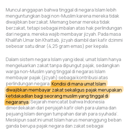
Muncul anggapan bahwa tinggal di negara Islam lebih
menguntungkan bagi non-Muslim karena mereka tidak
diwajibkan berzakat. Memang benar mereka tidak
berzakat, tetapi sebagai imbalan atas hak perlindungan
dari negara, mereka wajib membayar jizyah. Pada masa
Khalifah Umar bin Khattab, jizyah diambil dari kafir dzimmi
sebesar satu dinar (4,25 gram emas) per kepala.
Dalam sistem negara Islam yang ideal, umat Islam hanya
mengeluarkan zakat tanpa dipungut pajak, sedangkan
warga non-Muslim yang tinggal di negaras Islam
membayar pajak (jizyah) sebagai kontribusi atas
perlindungan negara.
Kondisi di mana umat Islam
diwajibkan membayar zakat sekaligus pajak merupakan
ketidakadilan bagi seorang muslim yang tinggal di
negaranya
. Sejarah mencatat bahwa Indonesia
dimerdekakan dari penjajah kafir oleh para ulama dan
pejuang Islam dengan tumpahan darah para syuhada’.
Meskipun saat ini umat Islam harus menanggung beban
ganda berupa pajak negara dan zakat sebagai