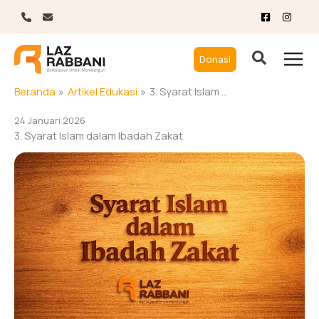
Lewati
ke
konten
Donasi
Beranda
Artikel Edukasi
3. Syarat Islam dalam Ibadah Zakat
24 Januari 2026
3. Syarat Islam dalam Ibadah Zakat