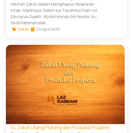
Hikmah Zakat dalam Menghapus Kelaparan
Kitab: Manhajus Salikin wa Taudhihul Fiqhi fid
Din karya Syaikh ‘Abdurrahman bin Nashir As-
Sa’di Rahimahullah....
Zakat
23 April 2026
14. Zakat Utang Piutang dan Produksi Properti