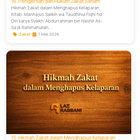
16. Pengertian dan Hukum Zakat Saham
Hikmah Zakat dalam Menghapus Kelaparan
Kitab: Manhajus Salikin wa Taudhihul Fiqhi fid
Din karya Syaikh ‘Abdurrahman bin Nashir As-
Sa’di Rahimahullah....
Zakat
7 Mei 2026
15. Hikmah Zakat dalam Menghapus Kelaparan