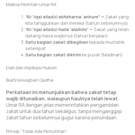
Makna Perintah Umar RA
“Al-‘Iqal alladzi akhkharna ‘anhum”
= Zakat yang
kita tangguhkan dari mereka (tahun sebelumnya)
“Al-‘Iqal alladzi halla ‘alaihim”
= Zakat yang telah
datang masa wajibnya (tahun berjalan)
Satu bagian zakat dibagikan
kepada mustahik
setempat
Satu bagian zakat dikirim
ke pusat (Madinah)
Dalil dan Implikasi Hukum
Bukti Kewajiban Qadha
Perkataan ini menunjukkan bahwa zakat tetap
wajib ditunaikan, walaupun haulnya telah lewat.
Umar RA dengan jelas memerintahkan pengambilan
zakat untuk dua tahun sekaligus, tanpa menganggap
zakat tahun sebelumnya gugur karena penundaan.
Prinsip “Tidak Ada Pemutihan”