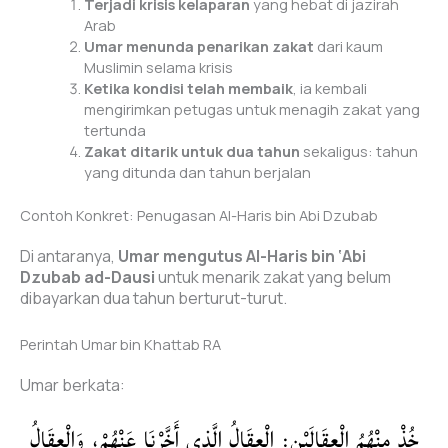
Terjadi krisis kelaparan
yang hebat di jazirah
Arab
Umar menunda penarikan zakat
dari kaum
Muslimin selama krisis
Ketika kondisi telah membaik
, ia kembali
mengirimkan petugas untuk menagih zakat yang
tertunda
Zakat ditarik untuk dua tahun
sekaligus: tahun
yang ditunda dan tahun berjalan
Contoh Konkret: Penugasan Al-Haris bin Abi Dzubab
Di antaranya,
Umar mengutus Al-Haris bin ‘Abi
Dzubab ad-Dausi
untuk menarik zakat yang belum
dibayarkan dua tahun berturut-turut.
Perintah Umar bin Khattab RA
Umar berkata:
خُذْ مِنْهُمُ الْعِقَالَيْنِ: الْعِقَالُ الَّذِي أَخَّرْنَا عَنْهُمْ، وَالْعِقَالُ