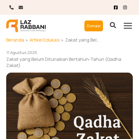
Lewati
ke
konten
Donasi
Beranda
Artikel Edukasi
Zakat yang Belum Ditunaikan Bertahun-Tahun (Qadha Zakat)
11 Agustus 2025
Zakat yang Belum Ditunaikan Bertahun-Tahun (Qadha
Zakat)