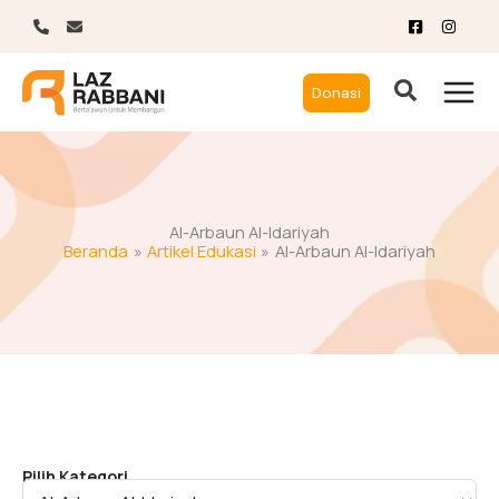
Lewati
ke
konten
Donasi
Al-Arbaun Al-Idariyah
Beranda
Artikel Edukasi
Al-Arbaun Al-Idariyah
Pilih Kategori